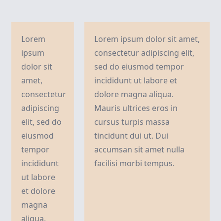
Mauris
ultrices
eros in
Lorem
Lorem ipsum dolor sit amet,
cursus
ipsum
consectetur adipiscing elit,
turpis
dolor sit
sed do eiusmod tempor
massa
amet,
incididunt ut labore et
tincidunt
consectetur
dolore magna aliqua.
dui ut. Dui
adipiscing
Mauris ultrices eros in
accumsan
elit, sed do
cursus turpis massa
sit amet
eiusmod
tincidunt dui ut. Dui
nulla
tempor
accumsan sit amet nulla
facilisi
incididunt
facilisi morbi tempus.
morbi
ut labore
tempus.
et dolore
magna
aliqua.