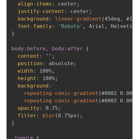
align-items
:
 center
;
justify-content
:
 center
;
background
:
linear-gradient
(
45deg
,
 #1c2
font-family
:
'Roboto'
,
 Arial
,
 Helvetica
}
body:before, body:after
{
content
:
""
;
position
:
 absolute
;
width
:
 100%
;
height
:
 100%
;
background
:
repeating-conic-gradient
(
#0002 0.0000
repeating-conic-gradient
(
#0002 0.0000
opacity
:
 0.75
;
filter
:
blur
(
0.75px
)
;
}
.toggle
{