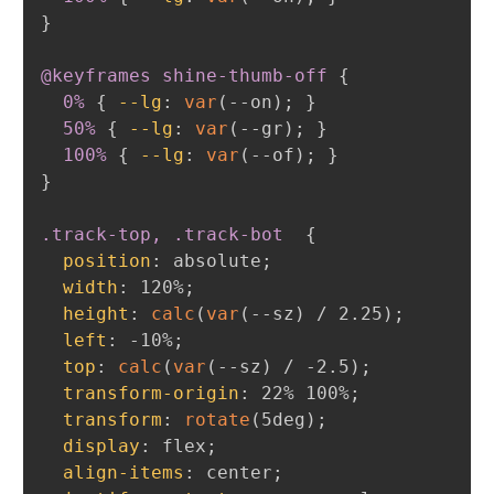
}
@keyframes
 shine-thumb-off
{
0%
{
--lg
:
var
(
--on
)
;
}
50%
{
--lg
:
var
(
--gr
)
;
}
100%
{
--lg
:
var
(
--of
)
;
}
}
.track-top, .track-bot
{
position
:
 absolute
;
width
:
 120%
;
height
:
calc
(
var
(
--sz
)
 / 2.25
)
;
left
:
 -10%
;
top
:
calc
(
var
(
--sz
)
 / -2.5
)
;
transform-origin
:
 22% 100%
;
transform
:
rotate
(
5deg
)
;
display
:
 flex
;
align-items
:
 center
;