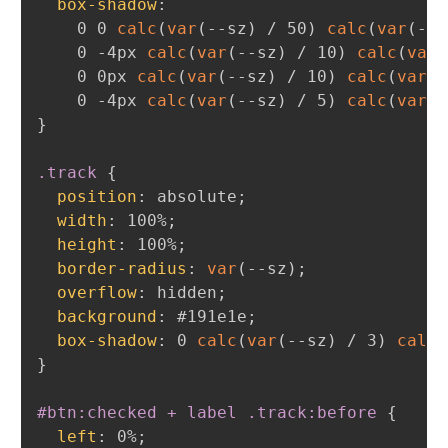
box-shadow
:
    0 0 
calc
(
var
(
--sz
)
 / 50
)
calc
(
var
(
--s
    0 -4px 
calc
(
var
(
--sz
)
 / 10
)
calc
(
var
(
    0 0px 
calc
(
var
(
--sz
)
 / 10
)
calc
(
var
(
-
    0 -4px 
calc
(
var
(
--sz
)
 / 5
)
calc
(
var
(
-
}
.track
{
position
:
 absolute
;
width
:
 100%
;
height
:
 100%
;
border-radius
:
var
(
--sz
)
;
overflow
:
 hidden
;
background
:
 #191e1e
;
box-shadow
:
 0 
calc
(
var
(
--sz
)
 / 3
)
calc
(
}
#btn:checked + label .track:before
{
left
:
 0%
;