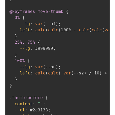
@keyframes
 move-thumb
{
0%
{
--lg
:
var
(
--of
)
;
left
:
calc
(
calc
(
100% - 
calc
(
calc
(
var
(
}
25%, 75%
{
--lg
:
 #999999
;
}
100%
{
--lg
:
var
(
--on
)
;
left
:
calc
(
calc
(
var
(
--sz
)
 / 10
)
 + 
ca
}
}
.thumb:before
{
content
:
""
;
--cl
:
 #2c3133
;