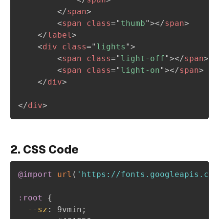
</
span
>
<
span
class
=
"
thumb
"
>
</
span
>
</
label
>
<
div
class
=
"
lights
"
>
<
span
class
=
"
light-off
"
>
</
span
>
<
span
class
=
"
light-on
"
>
</
span
>
</
div
>
</
div
>
2. CSS Code
@import
url
(
'https://fonts.googleapis.com
:root
{
--sz
:
 9vmin
;