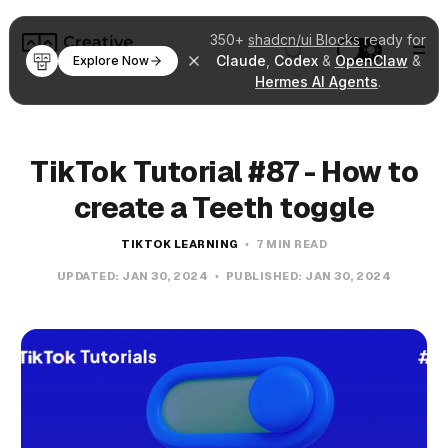
350+
shadcn/ui Blocks
ready for
Claude
,
Codex
&
OpenClaw
&
Explore Now
Hermes AI Agents
.
TikTok Tutorial #87 - How to
create a Teeth toggle
TIKTOK LEARNING
7 MIN READ
UPDATED:
JAN 30, 2024
PUBLISHED:
JAN 30, 2024