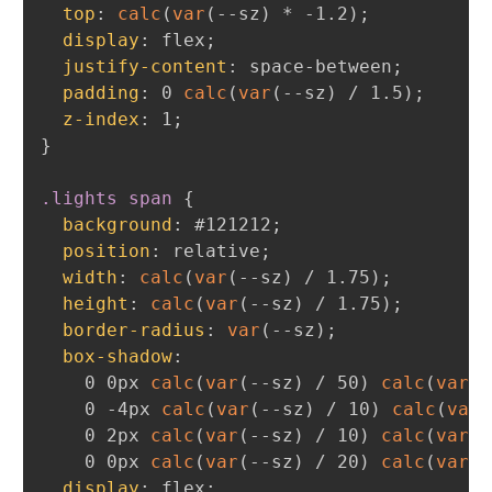
top
:
calc
(
var
(
--sz
)
 * -1.2
)
;
display
:
 flex
;
justify-content
:
 space-between
;
padding
:
 0 
calc
(
var
(
--sz
)
 / 1.5
)
;
z-index
:
 1
;
}
.lights span
{
background
:
 #121212
;
position
:
 relative
;
width
:
calc
(
var
(
--sz
)
 / 1.75
)
;
height
:
calc
(
var
(
--sz
)
 / 1.75
)
;
border-radius
:
var
(
--sz
)
;
box-shadow
:
    0 0px 
calc
(
var
(
--sz
)
 / 50
)
calc
(
var
(
-
    0 -4px 
calc
(
var
(
--sz
)
 / 10
)
calc
(
var
(
    0 2px 
calc
(
var
(
--sz
)
 / 10
)
calc
(
var
(
-
    0 0px 
calc
(
var
(
--sz
)
 / 20
)
calc
(
var
(
-
display
:
 flex
;