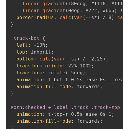
linear-gradient
(
180deg
,
 #fff8
,
 #fff0
)
linear-gradient
(
0deg
,
 #222
,
 #666
)
!im
border-radius
:
calc
(
var
(
--sz
)
 / 8
)
calc
}
.track-bot
{
left
:
 -10%
;
top
:
 inherit
;
bottom
:
calc
(
var
(
--sz
)
 / -2.25
)
;
transform-origin
:
 22% 100%
;
transform
:
rotate
(
-5deg
)
;
animation
:
 t-bot-l 0.5s ease 0s 1 rever
animation-fill-mode
:
 forwards
;
}
#btn:checked + label .track .track-top
{
animation
:
 t-top-r 0.5s ease 0s 1
;
animation-fill-mode
:
 forwards
;
}