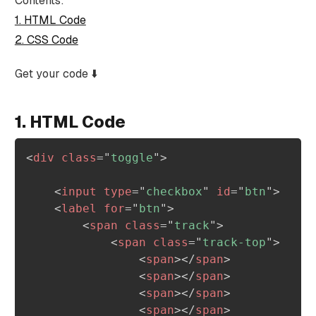
Contents:
1. HTML Code
2. CSS Code
Get your code ⬇️
1. HTML Code
<
div
class
=
"
toggle
"
>
<
input
type
=
"
checkbox
"
id
=
"
btn
"
>
<
label
for
=
"
btn
"
>
<
span
class
=
"
track
"
>
<
span
class
=
"
track-top
"
>
<
span
>
</
span
>
<
span
>
</
span
>
<
span
>
</
span
>
<
span
>
</
span
>