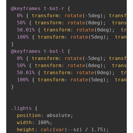
@keyframes
 t-bot-r
{
0%
{
transform
:
rotate
(
-5deg
)
;
transfor
50%
{
transform
:
rotate
(
0deg
)
;
transfo
50.01%
{
transform
:
rotate
(
0deg
)
;
tran
100%
{
transform
:
rotate
(
5deg
)
;
transf
}
@keyframes
 t-bot-l
{
0%
{
transform
:
rotate
(
-5deg
)
;
transfor
50%
{
transform
:
rotate
(
0deg
)
;
transfo
50.01%
{
transform
:
rotate
(
0deg
)
;
tran
100%
{
transform
:
rotate
(
5deg
)
;
transf
}
.lights
{
position
:
 absolute
;
width
:
 100%
;
height
:
calc
(
var
(
--sz
)
 / 1.75
)
;