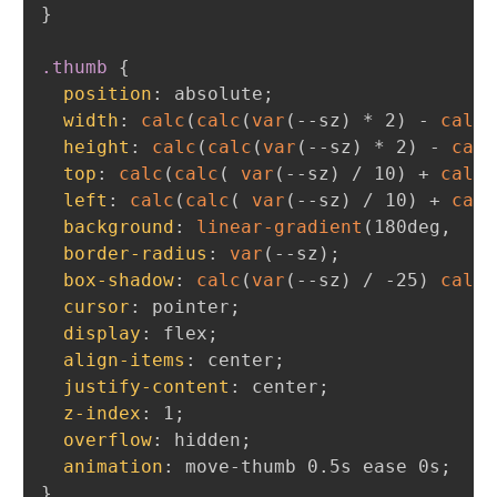
}
.thumb
{
position
:
 absolute
;
width
:
calc
(
calc
(
var
(
--sz
)
 * 2
)
 - 
calc
(
height
:
calc
(
calc
(
var
(
--sz
)
 * 2
)
 - 
calc
top
:
calc
(
calc
(
var
(
--sz
)
 / 10
)
 + 
calc
(
left
:
calc
(
calc
(
var
(
--sz
)
 / 10
)
 + 
calc
background
:
linear-gradient
(
180deg
,
  #3
border-radius
:
var
(
--sz
)
;
box-shadow
:
calc
(
var
(
--sz
)
 / -25
)
calc
(
cursor
:
 pointer
;
display
:
 flex
;
align-items
:
 center
;
justify-content
:
 center
;
z-index
:
 1
;
overflow
:
 hidden
;
animation
:
 move-thumb 0.5s ease 0s
;
}