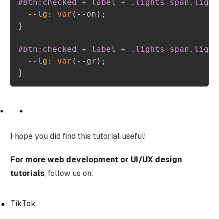
#btn:checked + label + .lights span.light
--lg
:
var
(
--on
)
;
}
#btn:checked + label + .lights span.light
--lg
:
var
(
--gr
)
;
}
I hope you did find this tutorial useful!
For more web development or UI/UX design
tutorials
, follow us on:
TikTok