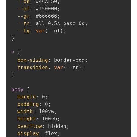
--on
:
 #4CAF50
;
--of
:
 #f50000
;
--gr
:
 #666666
;
--tr
:
 all 0.5s ease 0s
;
--lg
:
var
(
--of
)
;
}
*
{
box-sizing
:
 border-box
;
transition
:
var
(
--tr
)
;
}
body
{
margin
:
 0
;
padding
:
 0
;
width
:
 100vw
;
height
:
 100vh
;
overflow
:
 hidden
;
display
:
 flex
;