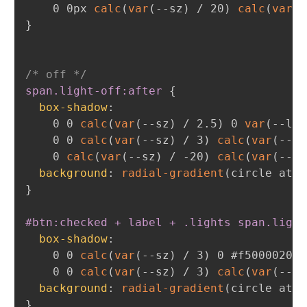
    0 0px 
calc
(
var
(
--sz
)
 / 20
)
calc
(
var
(
-
}
/* off */
span.light-off:after
{
box-shadow
:
    0 0 
calc
(
var
(
--sz
)
 / 2.5
)
 0 
var
(
--lg
)
    0 0 
calc
(
var
(
--sz
)
 / 3
)
calc
(
var
(
--sz
    0 
calc
(
var
(
--sz
)
 / -20
)
calc
(
var
(
--sz
background
:
radial-gradient
(
circle at 5
}
#btn:checked + label + .lights span.light
box-shadow
:
    0 0 
calc
(
var
(
--sz
)
 / 3
)
 0 #f5000020
,
    0 0 
calc
(
var
(
--sz
)
 / 3
)
calc
(
var
(
--sz
background
:
radial-gradient
(
circle at 5
}