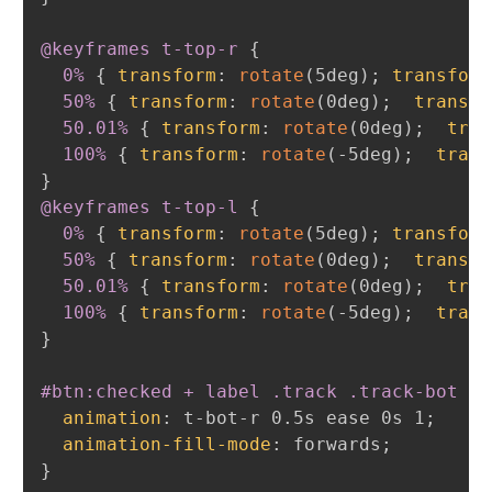
@keyframes
 t-top-r
{
0%
{
transform
:
rotate
(
5deg
)
;
transform
50%
{
transform
:
rotate
(
0deg
)
;
transfo
50.01%
{
transform
:
rotate
(
0deg
)
;
tran
100%
{
transform
:
rotate
(
-5deg
)
;
trans
}
@keyframes
 t-top-l
{
0%
{
transform
:
rotate
(
5deg
)
;
transform
50%
{
transform
:
rotate
(
0deg
)
;
transfo
50.01%
{
transform
:
rotate
(
0deg
)
;
tran
100%
{
transform
:
rotate
(
-5deg
)
;
trans
}
#btn:checked + label .track .track-bot
{
animation
:
 t-bot-r 0.5s ease 0s 1
;
animation-fill-mode
:
 forwards
;
}