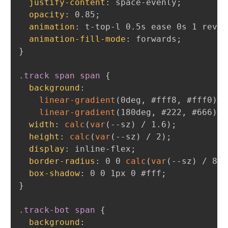
justify-content
:
 space-evenly
;
opacity
:
 0.85
;
animation
:
 t-top-l 0.5s ease 0s 1 rever
animation-fill-mode
:
 forwards
;
}
.track span span
{
background
:
linear-gradient
(
0deg
,
 #fff8
,
 #fff0
)
,
linear-gradient
(
180deg
,
 #222
,
 #666
)
;
width
:
calc
(
var
(
--sz
)
 / 1.6
)
;
height
:
calc
(
var
(
--sz
)
 / 2
)
;
display
:
 inline-flex
;
border-radius
:
 0 0 
calc
(
var
(
--sz
)
 / 8
)
box-shadow
:
 0 0 1px 0 #fff
;
}
.track-bot span
{
background
: