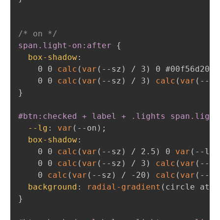
/* on */
span.light-on:after
{
box-shadow
:
    0 0 
calc
(
var
(
--sz
)
 / 3
)
 0 #00f56d20
,
    0 0 
calc
(
var
(
--sz
)
 / 3
)
calc
(
var
(
--sz
}
#btn:checked + label + .lights span.light
--lg
:
var
(
--on
)
;
box-shadow
:
    0 0 
calc
(
var
(
--sz
)
 / 2.5
)
 0 
var
(
--lg
)
    0 0 
calc
(
var
(
--sz
)
 / 3
)
calc
(
var
(
--sz
    0 
calc
(
var
(
--sz
)
 / -20
)
calc
(
var
(
--sz
background
:
radial-gradient
(
circle at 5
}