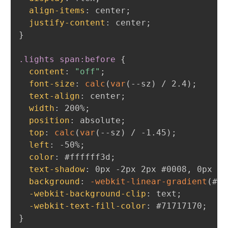
align-items
:
 center
;
justify-content
:
 center
;
}
.lights span:before
{
content
:
"off"
;
font-size
:
calc
(
var
(
--sz
)
 / 2.4
)
;
text-align
:
 center
;
width
:
 200%
;
position
:
 absolute
;
top
:
calc
(
var
(
--sz
)
 / -1.45
)
;
left
:
 -50%
;
color
:
 #ffffff3d
;
text-shadow
:
 0px -2px 2px #0008
,
 0px 1p
background
:
-webkit-linear-gradient
(
#00
-webkit-background-clip
:
 text
;
-webkit-text-fill-color
:
 #71717170
;
}