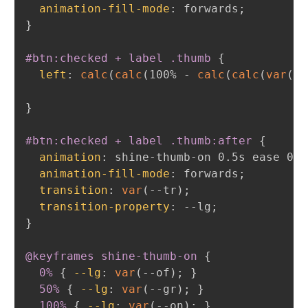
animation-fill-mode
:
 forwards
;
}
#btn:checked + label .thumb
{
left
:
calc
(
calc
(
100% - 
calc
(
calc
(
var
(
--
}
#btn:checked + label .thumb:after
{
animation
:
 shine-thumb-on 0.5s ease 0s 
animation-fill-mode
:
 forwards
;
transition
:
var
(
--tr
)
;
transition-property
:
 --lg
;
}
@keyframes
 shine-thumb-on
{
0%
{
--lg
:
var
(
--of
)
;
}
50%
{
--lg
:
var
(
--gr
)
;
}
100%
{
--lg
:
var
(
--on
)
;
}