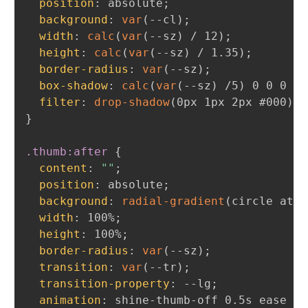
position
:
 absolute
;
background
:
var
(
--cl
)
;
width
:
calc
(
var
(
--sz
)
 / 12
)
;
height
:
calc
(
var
(
--sz
)
 / 1.35
)
;
border-radius
:
var
(
--sz
)
;
box-shadow
:
calc
(
var
(
--sz
)
 /5
)
 0 0 0 
va
filter
:
drop-shadow
(
0px 1px 2px #000
)
d
}
.thumb:after
{
content
:
""
;
position
:
 absolute
;
background
:
radial-gradient
(
circle at 5
width
:
 100%
;
height
:
 100%
;
border-radius
:
var
(
--sz
)
;
transition
:
var
(
--tr
)
;
transition-property
:
 --lg
;
animation
:
 shine-thumb-off 0.5s ease 0s