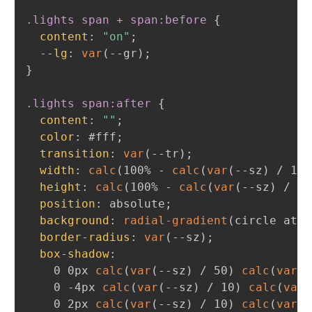
.lights span + span:before
{
content
:
"on"
;
--lg
:
var
(
--gr
)
;
}
.lights span:after
{
content
:
""
;
color
:
 #fff
;
transition
:
var
(
--tr
)
;
width
:
calc
(
100% - 
calc
(
var
(
--sz
)
 / 15
)
height
:
calc
(
100% - 
calc
(
var
(
--sz
)
 / 15
position
:
 absolute
;
background
:
radial-gradient
(
circle at 5
border-radius
:
var
(
--sz
)
;
box-shadow
:
    0 0px 
calc
(
var
(
--sz
)
 / 50
)
calc
(
var
(
-
    0 -4px 
calc
(
var
(
--sz
)
 / 10
)
calc
(
var
(
    0 2px 
calc
(
var
(
--sz
)
 / 10
)
calc
(
var
(
-